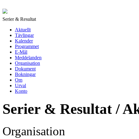
Serier & Resultat
Aktuellt
Tävlingar
Kalender
Programmet
E-Mål
Meddelanden
Organisation
Dokument
Bokningar
Om
Urval
Konto
Serier & Resultat /
Ak
Organisation